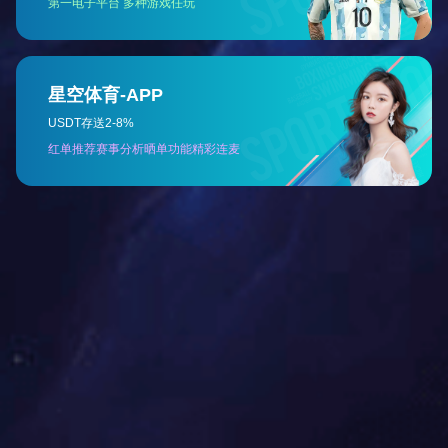
安全云解决方案
分类：
解决方案
发布时间：
2022-07-29 15:49:45
访问量：
0
概要:
概要:
详情
风险与挑战
云计算安全解决方案