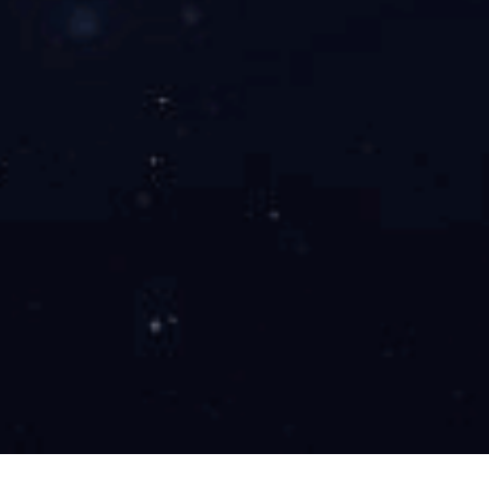
理平台与虚拟安全组件
之间的联动机制，发挥
一体化优势。在云 外，
构建安全资源池与态势
感知平台之间的“云-网-
端”联动体系，从而真正
的实现安全闭环。
快速响应
结合安全设备之间、安
全设备和安全人工服务
之间的智能联动，可 构