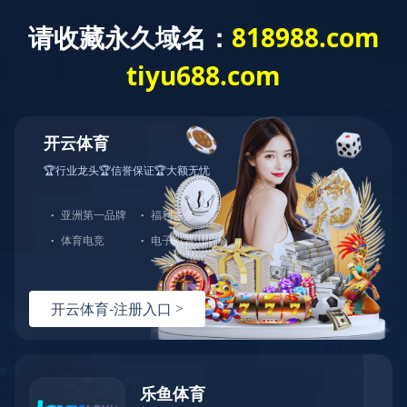
首页
解决方案

解决方案
进一步了解

弱电系统建设及智能化系统
信息安全整体解决方案
安全云解决方案
开云足球网络建设方案
智能化机房建设及动环监测